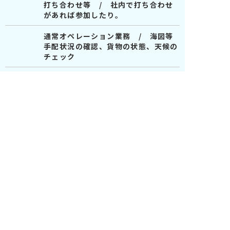
打ち合わせ等 / 社内で打ち合わせ
があれば参加したり。
通常オペレーション業務 / 海図等
手配状況の確認、貨物の状態、天候の
チェック
17:00
退社 / 明日の予定、本船の動静(ス
ケジュール)の確認
< 前へ
一覧へ戻る
次へ >