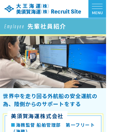
MENU
先輩社員紹介
Employee
世界中を走り回る外航船の安全運航の
為、陸側からのサポートをする
美須賀海運株式会社
■
海務監督 船舶管理部 第一フリート
（海務）