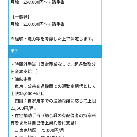
月給：258,000円～＋諸手当
【一般職】
月給：210,000円～＋諸手当
※経験・能力等を考慮した上で決定します。
⼿当
・時間外手当（固定残業なしで、超過勤務分
を全額支給。）
・通勤手当
東京：公共交通機関での通勤定期代として
上限35,000円/月。
四国：自家用車での通勤距離に応じて上限
21,500円/月。
・住宅補助手当（総合職の有配偶者の持家所
有者または自己借上契約者に支給）
1. 東京地区 75,000円/月