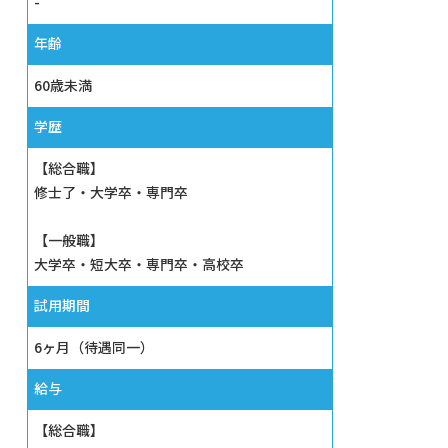
-
年齢
60歳未満
学歴
【総合職】
修士了・大学卒・専門卒
【一般職】
大学卒・短大卒・専門卒・高校卒
試⽤期間
6ヶ月（待遇同一）
給与
【総合職】