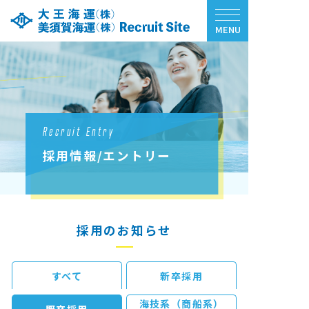
MENU
Recruit Entry
採用情報/エントリー
採用のお知らせ
すべて
新卒採用
海技系（商船系）
既卒採用